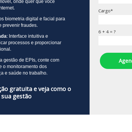
 móvel, onde quer que você
ternet.
Cargo*
os biometria digital e facial para
e prevenir fraudes.
6 + 4 = ?
ada
: Interface intuitiva e
icar processos e proporcionar
ional.
Agen
da gestão de EPIs, conte com
te o monitoramento dos
ça e saúde no trabalho.
o gratuita e veja como o
 sua gestão